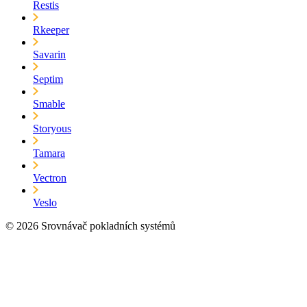
Restis
Rkeeper
Savarin
Septim
Smable
Storyous
Tamara
Vectron
Veslo
© 2026 Srovnávač pokladních systémů