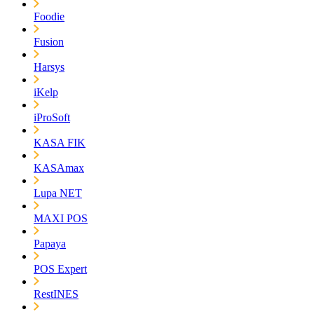
Foodie
Fusion
Harsys
iKelp
iProSoft
KASA FIK
KASAmax
Lupa NET
MAXI POS
Papaya
POS Expert
RestINES