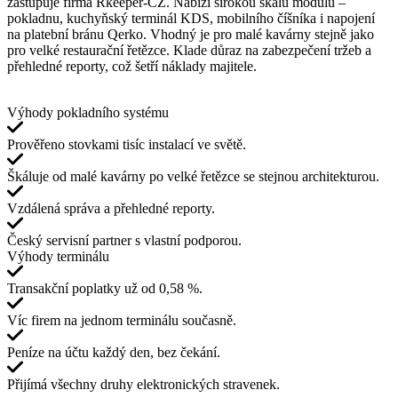
zastupuje firma Rkeeper-CZ. Nabízí širokou škálu modulů –
pokladnu, kuchyňský terminál KDS, mobilního číšníka i napojení
na platební bránu Qerko. Vhodný je pro malé kavárny stejně jako
pro velké restaurační řetězce. Klade důraz na zabezpečení tržeb a
přehledné reporty, což šetří náklady majitele.
Výhody pokladního systému
Prověřeno stovkami tisíc instalací ve světě.
Škáluje od malé kavárny po velké řetězce se stejnou architekturou.
Vzdálená správa a přehledné reporty.
Český servisní partner s vlastní podporou.
Výhody terminálu
Transakční poplatky už od 0,58 %.
Víc firem na jednom terminálu současně.
Peníze na účtu každý den, bez čekání.
Přijímá všechny druhy elektronických stravenek.