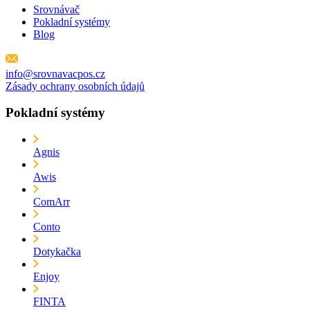
Srovnávač
Pokladní systémy
Blog
info@srovnavacpos.cz
Zásady ochrany osobních údajů
Pokladní systémy
Agnis
Awis
ComArr
Conto
Dotykačka
Enjoy
FINTA